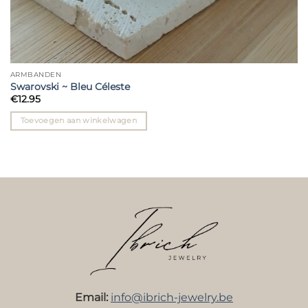
ARMBANDEN
Swarovski ~ Bleu Céleste
€
12.95
Toevoegen aan winkelwagen
Email:
info@ibrich-jewelry.be