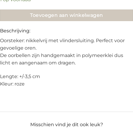
€16.95.
€10.00.
Toevoegen aan winkelwagen
Beschrijving:
Oorsteker: nikkelvrij met vlindersluiting. Perfect voor
gevoelige oren.
De oorbellen zijn handgemaakt in polymeerklei dus
licht en aangenaam om dragen.
Lengte: +/-3,5 cm
Kleur: roze
Misschien vind je dit ook leuk?