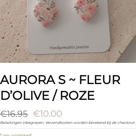
AURORA S ~ FLEUR
D’OLIVE / ROZE
Oorspronkelijke
Huidige
€
16.95
€
10.00
prijs
prijs
Belastingen inbegrepen. Verzendkosten worden berekend bij de checkout.
was:
is:
1 op voorraad