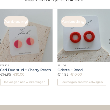
Aanbieding!
Aanbieding!
STUDS
STUDS
Ceri Duo stud ~ Cherry Peach
Odette ~ Rood
Oorspronkelijke
Huidige
Oorspronkelijke
Huidige
€
14.95
€
10.00
€
14.95
€
10.00
prijs
prijs
prijs
prijs
was:
is:
was:
is:
Toevoegen aan winkelwagen
Toevoegen aan winkelwagen
€14.95.
€10.00.
€14.95.
€10.00.