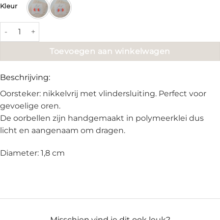
€14.95.
€10.00.
Kleur
Ceri Duo stud ~ Color Sky Pop aantal
Toevoegen aan winkelwagen
Beschrijving:
Oorsteker: nikkelvrij met vlindersluiting. Perfect voor
gevoelige oren.
De oorbellen zijn handgemaakt in polymeerklei dus
licht en aangenaam om dragen.
Diameter: 1,8 cm
Misschien vind je dit ook leuk?