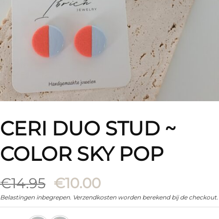
CERI DUO STUD ~
COLOR SKY POP
Oorspronkelijke
Huidige
€
14.95
€
10.00
prijs
prijs
Belastingen inbegrepen. Verzendkosten worden berekend bij de checkout.
was:
is: