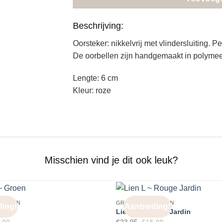
Beschrijving:
Oorsteker: nikkelvrij met vlindersluiting. P
De oorbellen zijn handgemaakt in polymee
Lengte: 6 cm
Kleur: roze
Misschien vind je dit ook leuk?
BELLEN
GROTE OORBELLEN
ing!
Aanbieding!
Groen
Lien L ~ Rouge Jardin
spronkelijke
Huidige
Oorspronkelijke
Huidige
.00
€
23.95
€
15.00