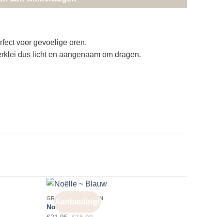
erfect voor gevoelige oren.
rklei dus licht en aangenaam om dragen.
GROTE OORBELLEN
GROTE
Aanbieding!
Aa
Noëlle ~ Blauw
Lien 
Oorspronkelijke
Huidige
€
21.95
€
15.00
€
18.9