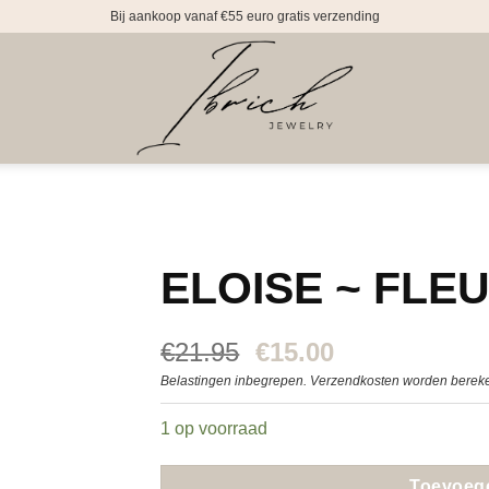
Bij aankoop vanaf €55 euro gratis verzending
ELOISE ~ FLEU
Oorspronkelijke
Huidige
€
21.95
€
15.00
prijs
prijs
Belastingen inbegrepen. Verzendkosten worden bereke
was:
is:
€21.95.
€15.00.
1 op voorraad
Toevoeg