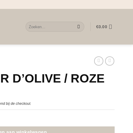
Zoeken
€
0.00
naar:
R D’OLIVE / ROZE
nd bij de checkout.
en aan winkelwagen