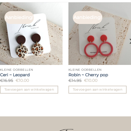
Aanbieding!
Aanbieding!
KLEINE OORBELLEN
KLEINE OORBELLEN
Ceri ~ Leopard
Robin ~ Cherry pop
Oorspronkelijke
Huidige
Oorspronkelijke
Huidige
€
16.95
€
10.00
€
14.95
€
10.00
prijs
prijs
prijs
prijs
was:
is:
was:
is:
Toevoegen aan winkelwagen
Toevoegen aan winkelwagen
€16.95.
€10.00.
€14.95.
€10.00.