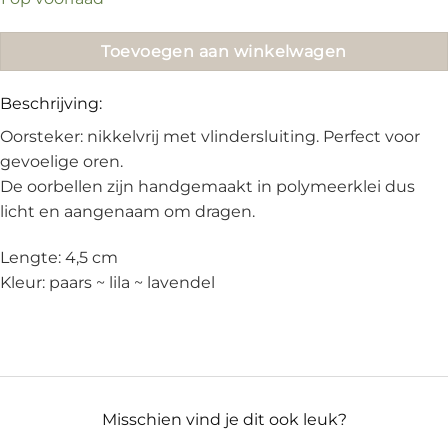
€18.95.
€15.00.
Toevoegen aan winkelwagen
Beschrijving:
Oorsteker: nikkelvrij met vlindersluiting. Perfect voor
gevoelige oren.
De oorbellen zijn handgemaakt in polymeerklei dus
licht en aangenaam om dragen.
Lengte: 4,5 cm
Kleur: paars ~ lila ~ lavendel
Misschien vind je dit ook leuk?