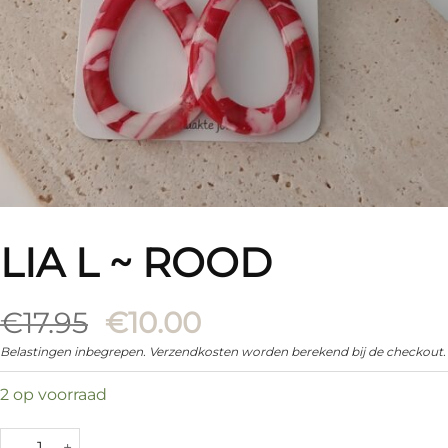
LIA L ~ ROOD
Oorspronkelijke
Huidige
€
17.95
€
10.00
prijs
prijs
Belastingen inbegrepen. Verzendkosten worden berekend bij de checkout.
was:
is:
2 op voorraad
€17.95.
€10.00.
Lia L ~ Rood aantal