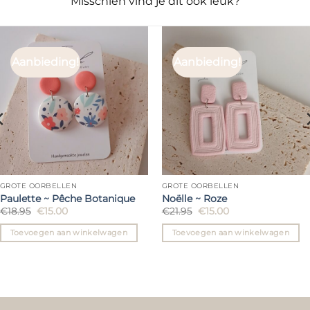
Misschien vind je dit ook leuk?
Aanbieding!
Aanbieding!
GROTE OORBELLEN
GROTE OORBELLEN
Paulette ~ Pêche Botanique
Noëlle ~ Roze
Oorspronkelijke
Huidige
Oorspronkelijke
Huidige
€
18.95
€
15.00
€
21.95
€
15.00
prijs
prijs
prijs
prijs
was:
is:
was:
is:
Toevoegen aan winkelwagen
Toevoegen aan winkelwagen
€18.95.
€15.00.
€21.95.
€15.00.