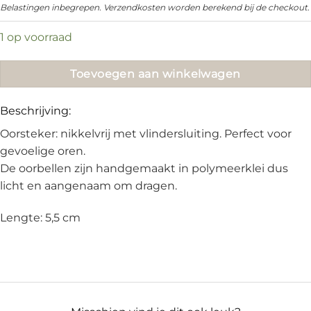
prijs
prijs
Belastingen inbegrepen. Verzendkosten worden berekend bij de checkout.
was:
is:
1 op voorraad
€21.95.
€15.00.
Toevoegen aan winkelwagen
Beschrijving:
Oorsteker: nikkelvrij met vlindersluiting. Perfect voor
gevoelige oren.
De oorbellen zijn handgemaakt in polymeerklei dus
licht en aangenaam om dragen.
Lengte: 5,5 cm