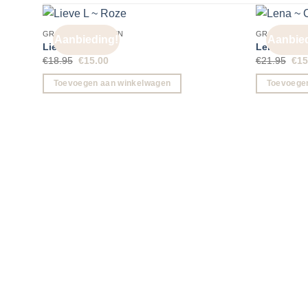
GROTE OORBELLEN
GROTE OOR
Aanbieding!
Aanbied
Lieve L ~ Roze
Lena ~ Col
Oorspronkelijke
Huidige
Oor
€
18.95
€
15.00
€
21.95
€
15
prijs
prijs
prij
was:
is:
was
Toevoegen aan winkelwagen
Toevoege
€18.95.
€15.00.
€21