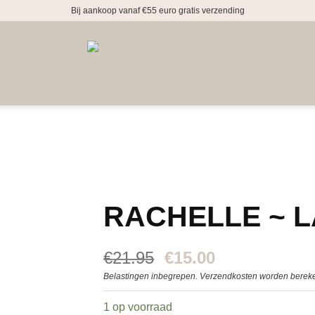
Bij aankoop vanaf €55 euro gratis verzending
RACHELLE ~ 
Oorspronkelijke
Huidige
€
21.95
€
15.00
prijs
prijs
Belastingen inbegrepen. Verzendkosten worden bereke
was:
is:
€21.95.
€15.00.
1 op voorraad