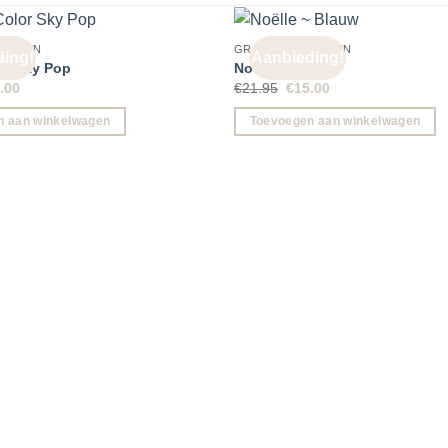
BELLEN
GROTE OORBELLEN
ing!
Aanbieding!
or Sky Pop
Noëlle ~ Blauw
spronkelijke
Huidige
Oorspronkelijke
Huidige
.00
€
21.95
€
15.00
s
prijs
prijs
prijs
:
is:
was:
is:
n aan winkelwagen
Toevoegen aan winkelwagen
.95.
€15.00.
€21.95.
€15.00.