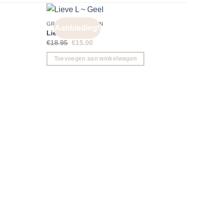
GROTE OORBELLEN
Aanbieding!
Aa
Lieve L ~ Geel
Oorspronkelijke
Huidige
€
18.95
€
15.00
prijs
prijs
was:
is:
Toevoegen aan winkelwagen
€18.95.
€15.00.
GROTE
Noëll
€
21.9
Toe