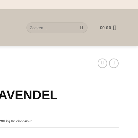
Zoeken
€
0.00
naar:
LAVENDEL
nd bij de checkout.