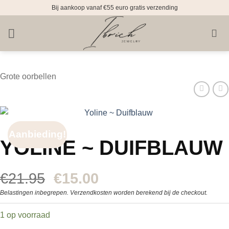
Doorgaan
Bij aankoop vanaf €55 euro gratis verzending
naar
inhoud
Grote oorbellen
Aanbieding!
YOLINE ~ DUIFBLAUW
Oorspronkelijke
Huidige
€
21.95
€
15.00
prijs
prijs
Belastingen inbegrepen. Verzendkosten worden berekend bij de checkout.
was:
is:
1 op voorraad
€21.95.
€15.00.