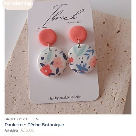
Aanbieding!
GROTE OORBELLEN
Paulette ~ Pêche Botanique
Oorspronkelijke
Huidige
€
18.95
€
15.00
prijs
prijs