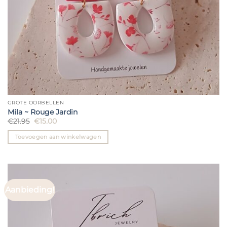
GROTE OORBELLEN
Mila ~ Rouge Jardin
Oorspronkelijke
Huidige
€
21.95
€
15.00
prijs
prijs
was:
is:
Toevoegen aan winkelwagen
€21.95.
€15.00.
Aanbieding!