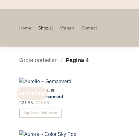
Doorgaan
naar
inhoud
Home
Shop
Vragen
Contact
Grote oorbellen
/
Pagina 4
GROTE OORBELLEN
Aanbieding!
Aurelie ~ Gemarmerd
Oorspronkelijke
Huidige
€
21.95
€
15.00
prijs
prijs
was:
is:
Opties selecteren
€21.95.
€15.00.
Dit
product
heeft