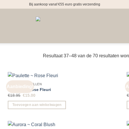
Bij aankoop vanaf €55 euro gratis verzending
Resultaat 37–48 van de 70 resultaten wor
GROTE OORBELLEN
Aanbieding!
A
Paulette ~ Rose Fleuri
A
Oorspronkelijke
Huidige
€
18.95
€
15.00
prijs
prijs
was:
is:
Toevoegen aan winkelwagen
€18.95.
€15.00.