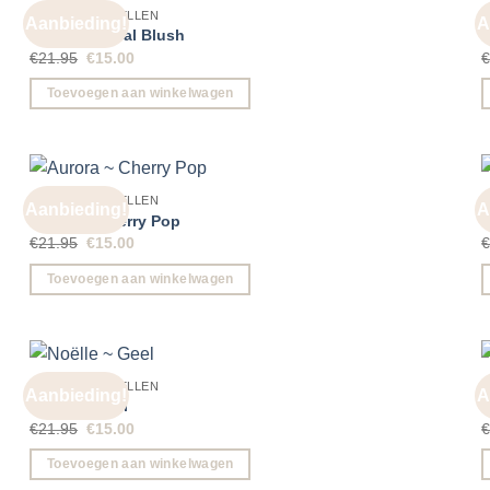
GROTE OORBELLEN
Aanbieding!
A
Aurora ~ Coral Blush
L
Oorspronkelijke
Huidige
€
21.95
€
15.00
prijs
prijs
was:
is:
Toevoegen aan winkelwagen
€21.95.
€15.00.
GROTE OORBELLEN
Aanbieding!
A
Aurora ~ Cherry Pop
N
Oorspronkelijke
Huidige
€
21.95
€
15.00
prijs
prijs
was:
is:
Toevoegen aan winkelwagen
€21.95.
€15.00.
GROTE OORBELLEN
Aanbieding!
A
Noëlle ~ Geel
N
Oorspronkelijke
Huidige
€
21.95
€
15.00
prijs
prijs
was:
is:
Toevoegen aan winkelwagen
€21.95.
€15.00.