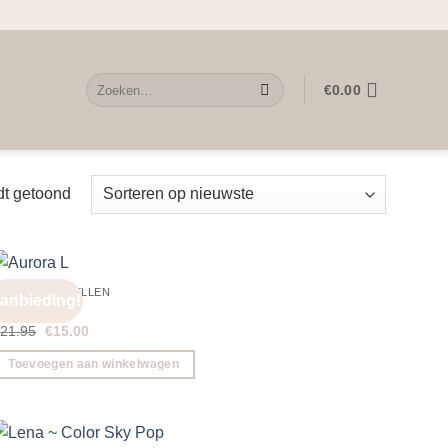
Zoeken
€
0.00
naar:
Gesorteerd
dt getoond
op
nieuwste
GROTE OORBELLEN
anbieding!
urora L
Oorspronkelijke
Huidige
€
21.95
€
15.00
prijs
prijs
was:
is:
Toevoegen aan winkelwagen
€21.95.
€15.00.