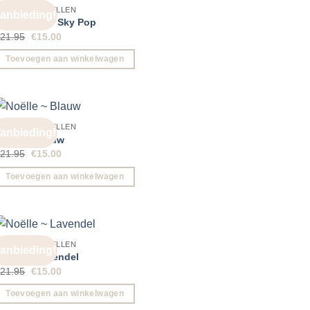
GROTE OORBELLEN
anbieding!
ena ~ Color Sky Pop
Oorspronkelijke
Huidige
€
21.95
€
15.00
prijs
prijs
was:
is:
Toevoegen aan winkelwagen
€21.95.
€15.00.
GROTE OORBELLEN
anbieding!
oëlle ~ Blauw
Oorspronkelijke
Huidige
€
21.95
€
15.00
prijs
prijs
was:
is:
Toevoegen aan winkelwagen
€21.95.
€15.00.
GROTE OORBELLEN
anbieding!
oëlle ~ Lavendel
Oorspronkelijke
Huidige
€
21.95
€
15.00
prijs
prijs
was:
is:
Toevoegen aan winkelwagen
€21.95.
€15.00.