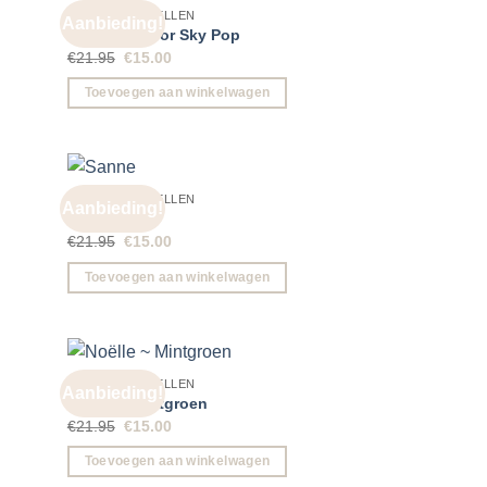
meerdere
GROTE OORBELLEN
Aanbieding!
Aurora ~ Color Sky Pop
variaties.
Oorspronkelijke
Huidige
€
21.95
€
15.00
Deze
prijs
prijs
optie
was:
is:
Toevoegen aan winkelwagen
€21.95.
€15.00.
kan
gekozen
worden
op
GROTE OORBELLEN
Aanbieding!
de
Sanne
productpagina
Oorspronkelijke
Huidige
€
21.95
€
15.00
prijs
prijs
was:
is:
Toevoegen aan winkelwagen
€21.95.
€15.00.
GROTE OORBELLEN
Aanbieding!
Noëlle ~ Mintgroen
Oorspronkelijke
Huidige
€
21.95
€
15.00
prijs
prijs
was:
is:
Toevoegen aan winkelwagen
€21.95.
€15.00.