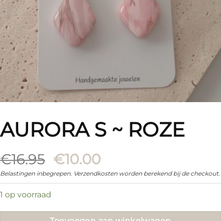
AURORA S ~ ROZE
Oorspronkelijke
Huidige
€
16.95
€
10.00
prijs
prijs
Belastingen inbegrepen. Verzendkosten worden berekend bij de checkout.
was:
is:
1 op voorraad
€16.95.
€10.00.
Toevoegen aan winkelwagen