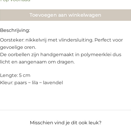
€18.95.
€10.00.
Toevoegen aan winkelwagen
Beschrijving:
Oorsteker: nikkelvrij met vlindersluiting. Perfect voor
gevoelige oren.
De oorbellen zijn handgemaakt in polymeerklei dus
licht en aangenaam om dragen.
Lengte: 5 cm
Kleur: paars ~ lila ~ lavendel
Misschien vind je dit ook leuk?