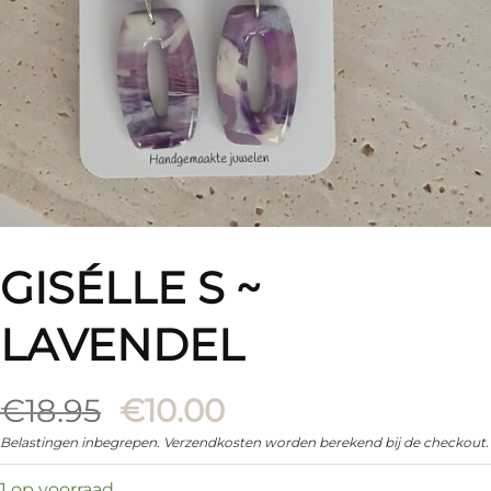
GISÉLLE S ~
LAVENDEL
Oorspronkelijke
Huidige
€
18.95
€
10.00
prijs
prijs
Belastingen inbegrepen. Verzendkosten worden berekend bij de checkout.
was:
is:
1 op voorraad