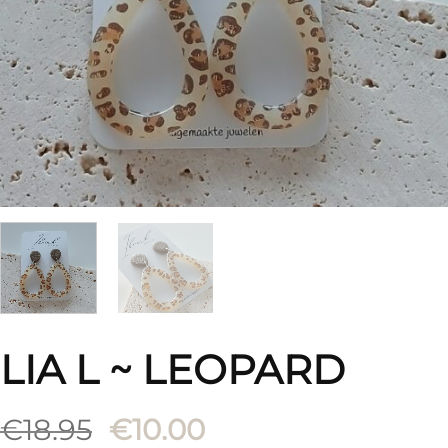
LIA L ~ LEOPARD
Oorspronkelijke
Huidige
€
18.95
€
10.00