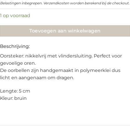
prijs
prijs
Belastingen inbegrepen. Verzendkosten worden berekend bij de checkout.
was:
is:
1 op voorraad
€18.95.
€10.00.
Toevoegen aan winkelwagen
Beschrijving:
Oorsteker: nikkelvrij met vlindersluiting. Perfect voor
gevoelige oren.
De oorbellen zijn handgemaakt in polymeerklei dus
licht en aangenaam om dragen.
Lengte: 5 cm
Kleur: bruin