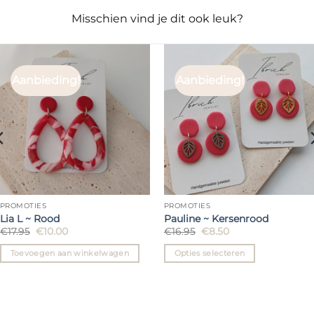
Misschien vind je dit ook leuk?
Aanbieding!
Aanbieding!
PROMOTIES
PROMOTIES
Lia L ~ Rood
Pauline ~ Kersenrood
Oorspronkelijke
Huidige
Oorspronkelijke
Huidige
€
17.95
€
10.00
€
16.95
€
8.50
prijs
prijs
prijs
prijs
was:
is:
was:
is:
Toevoegen aan winkelwagen
Opties selecteren
€17.95.
€10.00.
€16.95.
€8.50.
Dit
product
heeft
meerdere