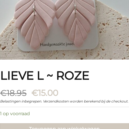
LIEVE L ~ ROZE
Oorspronkelijke
Huidige
€
18.95
€
15.00
prijs
prijs
Belastingen inbegrepen. Verzendkosten worden berekend bij de checkout.
was:
is:
1 op voorraad
€18.95.
€15.00.
Toevoegen aan winkelwagen