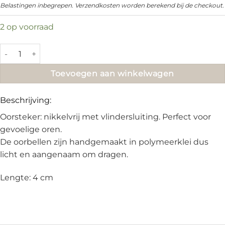
prijs
prijs
Belastingen inbegrepen. Verzendkosten worden berekend bij de checkout.
was:
is:
2 op voorraad
€16.95.
€10.00.
Lily ~ Goud aantal
Toevoegen aan winkelwagen
Beschrijving:
Oorsteker: nikkelvrij met vlindersluiting. Perfect voor
gevoelige oren.
De oorbellen zijn handgemaakt in polymeerklei dus
licht en aangenaam om dragen.
Lengte: 4 cm