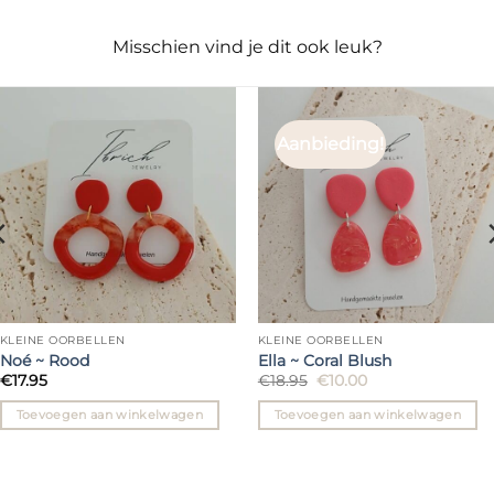
Misschien vind je dit ook leuk?
Aanbieding!
KLEINE OORBELLEN
KLEINE OORBELLEN
Noé ~ Rood
Ella ~ Coral Blush
Oorspronkelijke
Huidige
€
17.95
€
18.95
€
10.00
prijs
prijs
was:
is:
Toevoegen aan winkelwagen
Toevoegen aan winkelwagen
€18.95.
€10.00.