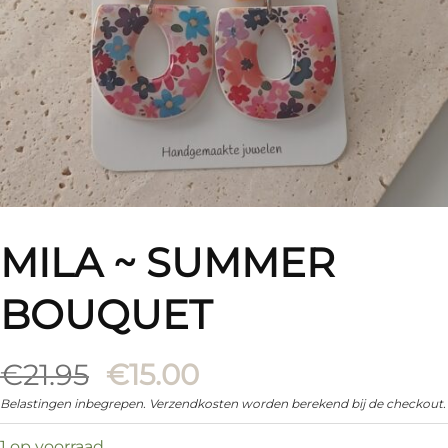
MILA ~ SUMMER
BOUQUET
Oorspronkelijke
Huidige
€
21.95
€
15.00
prijs
prijs
Belastingen inbegrepen. Verzendkosten worden berekend bij de checkout.
was:
is:
1 op voorraad