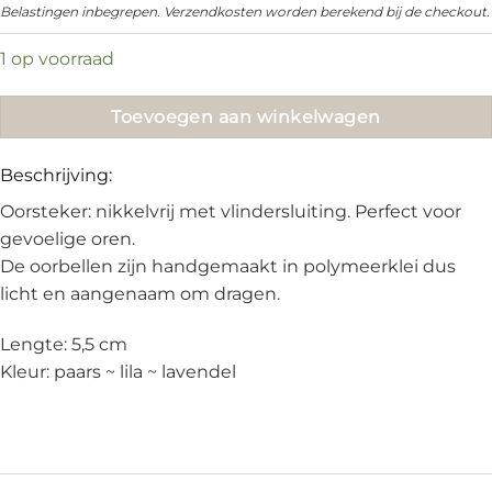
prijs
prijs
Belastingen inbegrepen. Verzendkosten worden berekend bij de checkout.
was:
is:
1 op voorraad
€21.95.
€15.00.
Toevoegen aan winkelwagen
Beschrijving:
Oorsteker: nikkelvrij met vlindersluiting. Perfect voor
gevoelige oren.
De oorbellen zijn handgemaakt in polymeerklei dus
licht en aangenaam om dragen.
Lengte: 5,5 cm
Kleur: paars ~ lila ~ lavendel