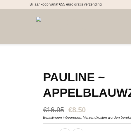
Bij aankoop vanaf €55 euro gratis verzending
PAULINE ~
APPELBLAUW
Oorspronkelijke
Huidige
€
16.95
€
8.50
prijs
prijs
Belastingen inbegrepen. Verzendkosten worden bereke
was:
is:
€16.95.
€8.50.