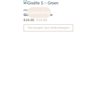
PROMOTIES
Aanbieding!
Aa
Gisélle S ~ Groen
Oorspronkelijke
Huidige
€
18.95
€
10.00
prijs
prijs
was:
is:
Toevoegen aan winkelwagen
€18.95.
€10.00.
PROMO
Linea
€
17.9
Toe