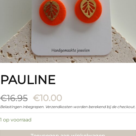
PAULINE
Oorspronkelijke
Huidige
€
16.95
€
10.00
prijs
prijs
Belastingen inbegrepen. Verzendkosten worden berekend bij de checkout.
was:
is:
1 op voorraad
€16.95.
€10.00.
Toevoegen aan winkelwagen