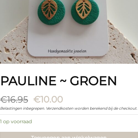
PAULINE ~ GROEN
Oorspronkelijke
Huidige
€
16.95
€
10.00
prijs
prijs
Belastingen inbegrepen. Verzendkosten worden berekend bij de checkout.
was:
is:
1 op voorraad
€16.95.
€10.00.
Toevoegen aan winkelwagen