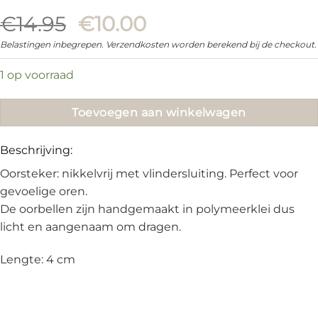
Oorspronkelijke
Huidige
€
14.95
€
10.00
prijs
prijs
Belastingen inbegrepen. Verzendkosten worden berekend bij de checkout.
was:
is:
1 op voorraad
€14.95.
€10.00.
Toevoegen aan winkelwagen
Beschrijving:
Oorsteker: nikkelvrij met vlindersluiting. Perfect voor
gevoelige oren.
De oorbellen zijn handgemaakt in polymeerklei dus
licht en aangenaam om dragen.
Lengte: 4 cm