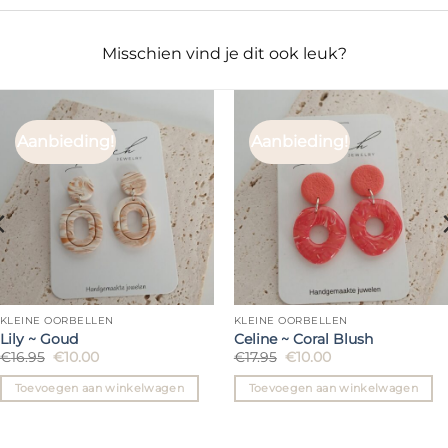
Misschien vind je dit ook leuk?
Aanbieding!
Aanbieding!
KLEINE OORBELLEN
KLEINE OORBELLEN
Lily ~ Goud
Celine ~ Coral Blush
Oorspronkelijke
Huidige
Oorspronkelijke
Huidige
€
16.95
€
10.00
€
17.95
€
10.00
prijs
prijs
prijs
prijs
was:
is:
was:
is:
Toevoegen aan winkelwagen
Toevoegen aan winkelwagen
€16.95.
€10.00.
€17.95.
€10.00.