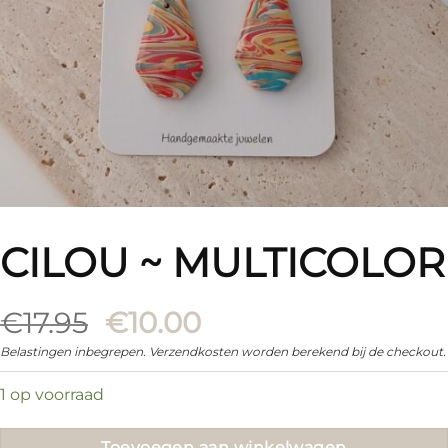
CILOU ~ MULTICOLOR
Oorspronkelijke
Huidige
€
17.95
€
10.00
prijs
prijs
Belastingen inbegrepen. Verzendkosten worden berekend bij de checkout.
was:
is:
1 op voorraad
€17.95.
€10.00.
Toevoegen aan winkelwagen