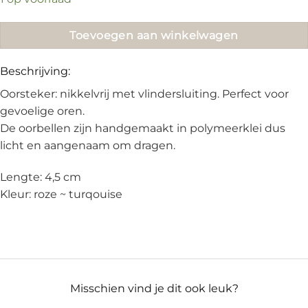
€18.95.
€15.00.
Toevoegen aan winkelwagen
Beschrijving:
Oorsteker: nikkelvrij met vlindersluiting. Perfect voor
gevoelige oren.
De oorbellen zijn handgemaakt in polymeerklei dus
licht en aangenaam om dragen.
Lengte: 4,5 cm
Kleur: roze ~ turqouise
Misschien vind je dit ook leuk?