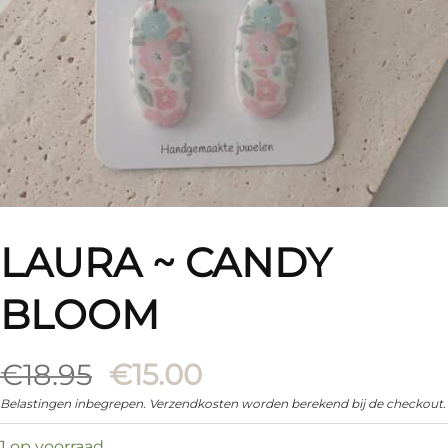
LAURA ~ CANDY
BLOOM
Oorspronkelijke
Huidige
€
18.95
€
15.00
prijs
prijs
Belastingen inbegrepen. Verzendkosten worden berekend bij de checkout.
was:
is:
1 op voorraad